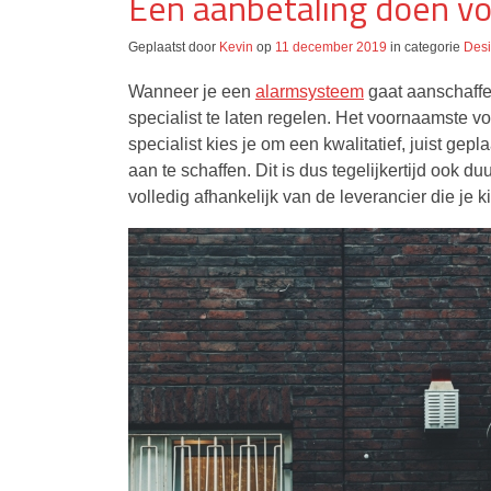
Een aanbetaling doen v
Geplaatst door
Kevin
op
11 december 2019
in categorie
Des
Wanneer je een
alarmsysteem
gaat aanschaffen
specialist te laten regelen. Het voornaamste vo
specialist kies je om een kwalitatief, juist 
aan te schaffen. Dit is dus tegelijkertijd ook d
volledig afhankelijk van de leverancier die je ki