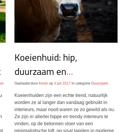
Koeienhuid: hip,
k
duurzaam en
ruimtebepalend
am
Geplaatst door
Kevin
op
3 juli 2017
in categorie
Duurzaam
u
Koeienhuiden zijn een echte trend, natuurlijk
worden ze al langer dan vandaag gebruikt in
interieurs, maar nooit waren ze zo gewild als nu.
en
Ze zijn in allerlei hippe en trendy interieurs te
vinden, op de betonnen vloer van een
st
minimalistische loft, op sisal tapijten in moderne